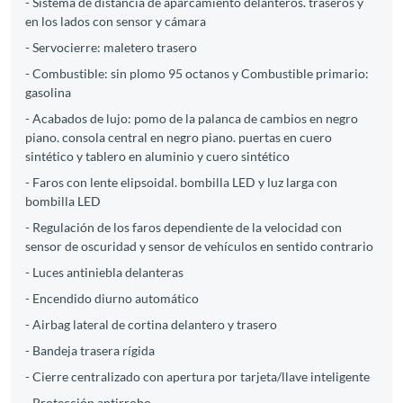
- Sistema de distancia de aparcamiento delanteros. traseros y
en los lados con sensor y cámara
- Servocierre: maletero trasero
- Combustible: sin plomo 95 octanos y Combustible primario:
gasolina
- Acabados de lujo: pomo de la palanca de cambios en negro
piano. consola central en negro piano. puertas en cuero
sintético y tablero en aluminio y cuero sintético
- Faros con lente elipsoidal. bombilla LED y luz larga con
bombilla LED
- Regulación de los faros dependiente de la velocidad con
sensor de oscuridad y sensor de vehículos en sentido contrario
- Luces antiniebla delanteras
- Encendido diurno automático
- Airbag lateral de cortina delantero y trasero
- Bandeja trasera rígida
- Cierre centralizado con apertura por tarjeta/llave inteligente
- Protección antirrobo