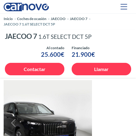
Inicio
Coches de ocasión
JAECOO
JAECOO 7
JAECOO 7 1.6T SELECT DCT 5P
JAECOO 7
1.6T SELECT DCT 5P
Al contado
Financiado
25.600€
21.900€
Contactar
Llamar
Anterior
Siguie