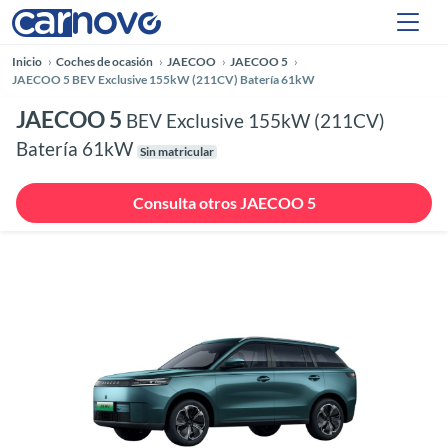
Inicio
Coches de ocasión
JAECOO
JAECOO 5
JAECOO 5 BEV Exclusive 155kW (211CV) Batería 61kW
JAECOO 5
BEV Exclusive 155kW (211CV)
Batería 61kW
Sin matricular
Consulta otros JAECOO 5
Anterior
Siguie