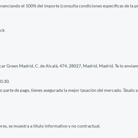
financiando el 100% del importe (consulta condiciones específicas de la 
ock
ar Green Madrid, C. de Alcalá, 474, 28027, Madrid, Madrid. Te lo enviamo
0:30.
 parte de pago, tienes asegurada la mejor tasación del mercado. Tásalo ah
res, se muestra a título informativo y no contractual.