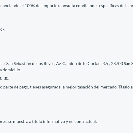
financiando el 100% del importe (consulta condiciones específicas de la 
ock
ar San Sebastián de los Reyes, Av. Camino de lo Cortao, 37c, 28703 San S
a domicilio.
0:30.
 parte de pago, tienes asegurada la mejor tasación del mercado. Tásalo ah
res, se muestra a título informativo y no contractual.