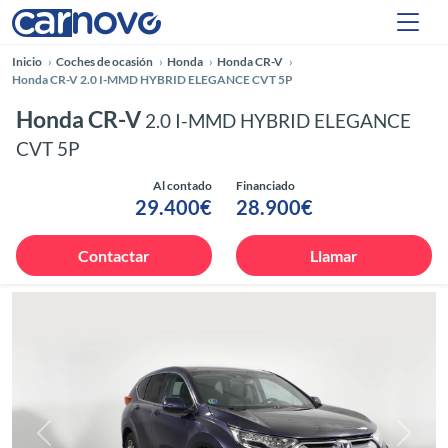
Inicio
Coches de ocasión
Honda
Honda CR-V
Honda CR-V 2.0 I-MMD HYBRID ELEGANCE CVT 5P
Honda CR-V
2.0 I-MMD HYBRID ELEGANCE
CVT 5P
Al contado
Financiado
29.400€
28.900€
Contactar
Llamar
Anterior
Siguie