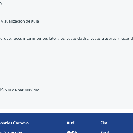
0
 visualización de guía
e cruce. luces intermitentes laterales. Luces de día. Luces traseras y luce
 315 Nm de par maximo
onarios Carnovo
Audi
Fiat
s frecuentes
BMW
Ford