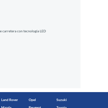
s de carretera con tecnología LED
Land Rover
Opel
Suzuki
Mazda
Peugeot
Toyota