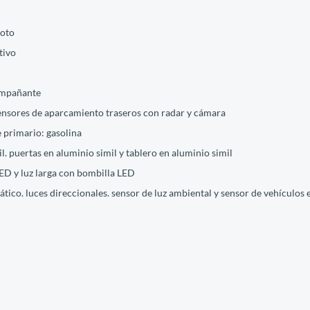
moto
tivo
compañante
sensores de aparcamiento traseros con radar y cámara
 primario: gasolina
l. puertas en aluminio simil y tablero en aluminio simil
LED y luz larga con bombilla LED
ático. luces direccionales. sensor de luz ambiental y sensor de vehículos 