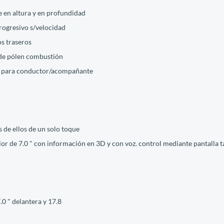
e en altura y en profundidad
progresivo s/velocidad
os traseros
o de pólen combustión
les para conductor/acompañante
s de ellos de un solo toque
lor de 7.0 " con información en 3D y con voz. control mediante pantalla tá
.0 " delantera y 17.8