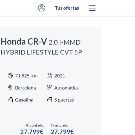
Tus ofertas
Honda CR-V
2.0 I-MMD
HYBRID LIFESTYLE CVT 5P
71.825 Km
2021
Barcelona
Automática
Gasolina
5 puertas
Al contado
Financiado
27.799€
27.799€