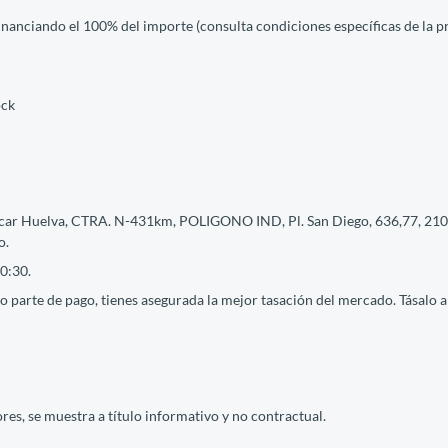
financiando el 100% del importe (consulta condiciones específicas de la 
ock
icar Huelva, CTRA. N-431km, POLIGONO IND, Pl. San Diego, 636,77, 2100
o.
0:30.
 parte de pago, tienes asegurada la mejor tasación del mercado. Tásalo ah
res, se muestra a título informativo y no contractual.