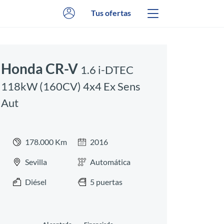
Tus ofertas
Honda CR-V
1.6 i-DTEC
118kW (160CV) 4x4 Ex Sens
Aut
178.000 Km
2016
Sevilla
Automática
Diésel
5 puertas