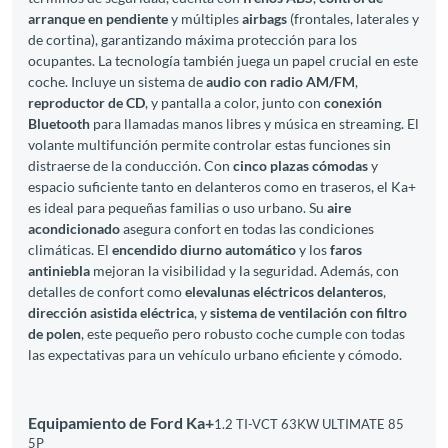
arranque en pendiente
y múltiples
airbags
(frontales, laterales y
de cortina), garantizando máxima protección para los
ocupantes. La tecnología también juega un papel crucial en este
coche. Incluye un sistema de
audio con radio AM/FM
,
reproductor de CD
, y pantalla a color, junto con
conexión
Bluetooth
para llamadas manos libres y música en streaming. El
volante multifunción permite controlar estas funciones sin
distraerse de la conducción. Con
cinco plazas cómodas
y
espacio suficiente tanto en delanteros como en traseros, el Ka+
es ideal para pequeñas familias o uso urbano. Su
aire
acondicionado
asegura confort en todas las condiciones
climáticas. El
encendido diurno automático
y los
faros
antiniebla
mejoran la visibilidad y la seguridad. Además, con
detalles de confort como
elevalunas eléctricos delanteros
,
dirección asistida eléctrica
, y
sistema de ventilación con filtro
de polen
, este pequeño pero robusto coche cumple con todas
las expectativas para un vehículo urbano eficiente y cómodo.
Equipamiento de Ford Ka+
1.2 TI-VCT 63KW ULTIMATE 85
5P