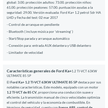
global: 3.00. protección adultos: 73.00. protección niños:
61.00. protección peatones: 57.00. puntuación ayudas a la
seguridad: 29.00. Versión evaluada: Ford Ka+ 1.2 petrol 5dr HA
LHD y Fecha del test: 02 mar 2017
- Control de arranque en pendiente
- Bluetooth ( incluye música por 'streaming' )
- Start/Stop parada y arranque automático
- Conexión para: entrada AUX delantera y USB delantero
- Limitador de velocidad
Características generales de Ford Ka+
1.2 TI-VCT 63KW
ULTIMATE 85 5P
El
Ford Ka+ 1.2 TI-VCT 63KW ULTIMATE 85 5P
destaca por sus
notables características. Este modelo, equipado con un motor
1.2 TI-VCT de 85 CV
, proporciona una conducción suave y
eficiente. La transmisión manual de cinco velocidades optimiza
el control del vehículo y la economía de combustible. En
términos de seguridad, cuenta con
frenos ABS
,
control de