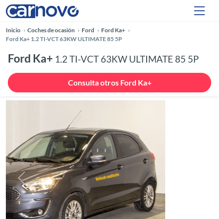
Inicio
Coches de ocasión
Ford
Ford Ka+
Ford Ka+ 1.2 TI-VCT 63KW ULTIMATE 85 5P
Ford Ka+
1.2 TI-VCT 63KW ULTIMATE 85 5P
Consulta otros Ford Ka+
Anterior
Siguie