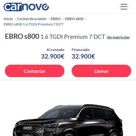
Inicio
Coches de ocasión
EBRO
EBRO s800
EBRO s800 1.6 TGDI Premium 7 DCT
EBRO s800
1.6 TGDI Premium 7 DCT
Sin matricular
Al contado
Financiado
32.900€
32.900€
Contactar
Llamar
Anterior
Siguie