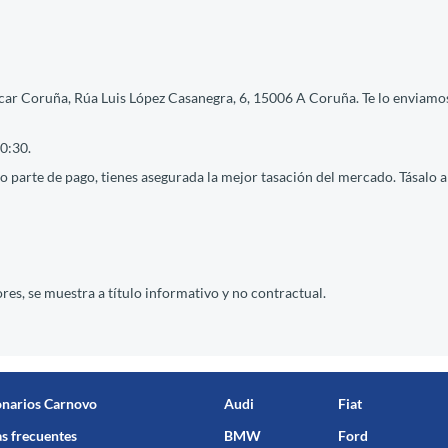
car Coruña, Rúa Luis López Casanegra, 6, 15006 A Coruña. Te lo enviamos 
0:30.
 parte de pago, tienes asegurada la mejor tasación del mercado. Tásalo ah
res, se muestra a título informativo y no contractual.
onarios Carnovo
Audi
Fiat
s frecuentes
BMW
Ford