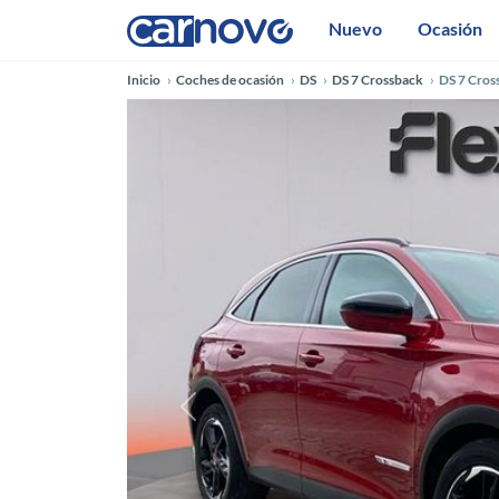
Nuevo
Ocasión
Inicio
Coches de ocasión
DS
DS 7 Crossback
DS 7 Cro
Anterior