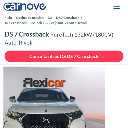
Inicio
Coches de ocasión
DS
DS 7 Crossback
DS 7 Crossback PureTech 132kW (180CV) Auto. Rivoli
DS 7 Crossback
PureTech 132kW (180CV)
Auto. Rivoli
Consulta otros DS DS 7 Crossback
Anterior
Siguie