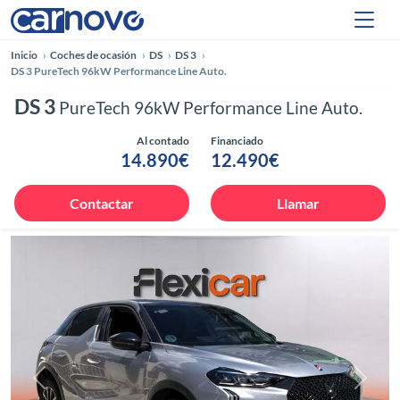
Inicio
Coches de ocasión
DS
DS 3
DS 3 PureTech 96kW Performance Line Auto.
DS 3
PureTech 96kW Performance Line Auto.
Al contado
Financiado
14.890€
12.490€
Contactar
Llamar
Anterior
Siguie