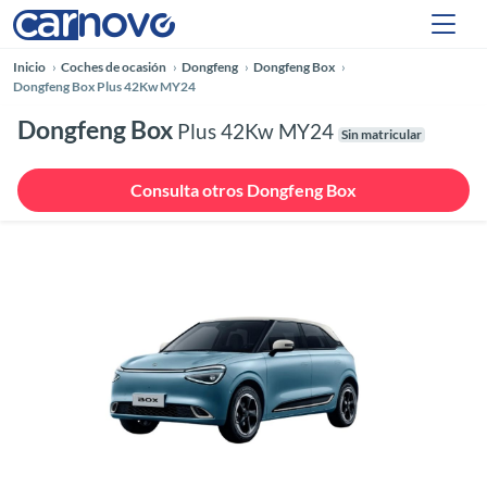
Inicio
Coches de ocasión
Dongfeng
Dongfeng Box
Dongfeng Box Plus 42Kw MY24
Dongfeng Box
Plus 42Kw MY24
Sin matricular
Consulta otros Dongfeng Box
Anterior
Siguie