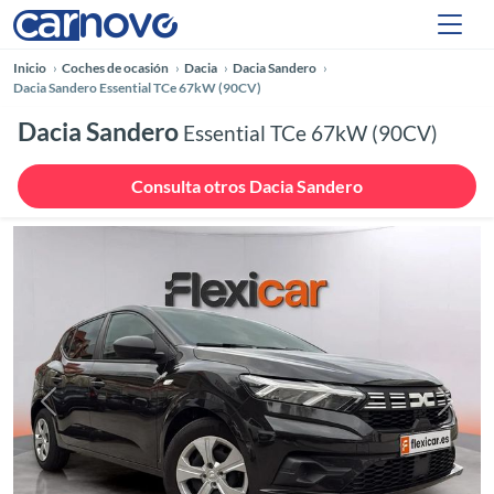
Inicio
Coches de ocasión
Dacia
Dacia Sandero
Dacia Sandero Essential TCe 67kW (90CV)
Dacia Sandero
Essential TCe 67kW (90CV)
Consulta otros Dacia Sandero
Anterior
Siguie