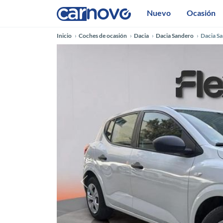
Nuevo
Ocasión
Inicio
Coches de ocasión
Dacia
Dacia Sandero
Dacia S
Anterior