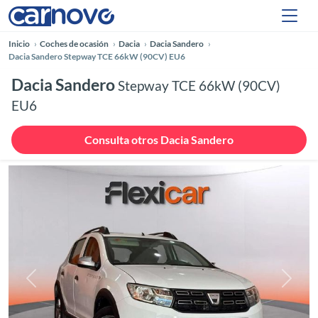
Inicio
Coches de ocasión
Dacia
Dacia Sandero
Dacia Sandero Stepway TCE 66kW (90CV) EU6
Dacia Sandero
Stepway TCE 66kW (90CV)
EU6
Consulta otros Dacia Sandero
Anterior
Siguie