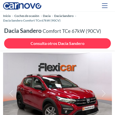
Inicio
Coches de ocasión
Dacia
Dacia Sandero
Dacia Sandero Comfort TCe 67kW (90CV)
Dacia Sandero
Comfort TCe 67kW (90CV)
Consulta otros Dacia Sandero
Anterior
Siguie