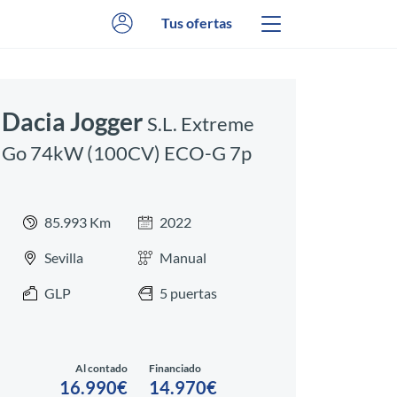
Tus ofertas
Dacia Jogger
S.L. Extreme
Go 74kW (100CV) ECO-G 7p
85.993 Km
2022
Sevilla
Manual
GLP
5 puertas
Al contado
Financiado
16.990€
14.970€