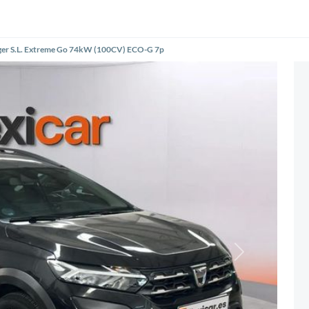
ger S.L. Extreme Go 74kW (100CV) ECO-G 7p
Siguiente