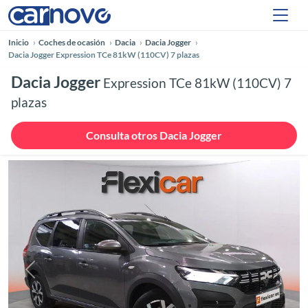
Inicio
Coches de ocasión
Dacia
Dacia Jogger
Dacia Jogger Expression TCe 81kW (110CV) 7 plazas
Dacia Jogger
Expression TCe 81kW (110CV) 7
plazas
Consulta otros Dacia Jogger
Anterior
Siguie