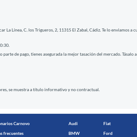
r La Línea, C. los Trigueros, 2, 11315 El Zabal, Cádiz. Te lo enviamos a c
0:30.
 parte de pago, tienes asegurada la mejor tasación del mercado. Tásalo ah
res, se muestra a título informativo y no contractual.
onarios Carnovo
Audi
Fiat
s frecuentes
BMW
Ford