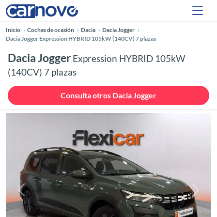
Inicio
Coches de ocasión
Dacia
Dacia Jogger
Dacia Jogger Expression HYBRID 105kW (140CV) 7 plazas
Dacia Jogger
Expression HYBRID 105kW
(140CV) 7 plazas
Consulta otros Dacia Jogger
Anterior
Siguie