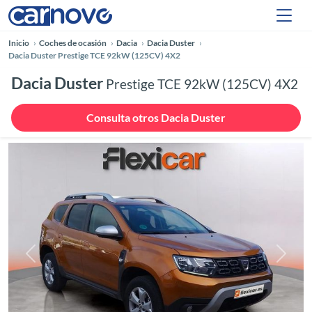
Inicio
Coches de ocasión
Dacia
Dacia Duster
Dacia Duster Prestige TCE 92kW (125CV) 4X2
Dacia Duster
Prestige TCE 92kW (125CV) 4X2
Consulta otros Dacia Duster
Anterior
Siguie