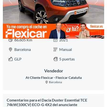
Anterior
Siguie
86.605 Km
2021
Barcelona
Manual
GLP
5 puertas
Vendedor
At Cliente Flexicar
Flexicar Cataluña
Barcelona
Comentarios para el Dacia Duster Essential TCE
74kW(100CV) ECO-G 4X2 del anunciante