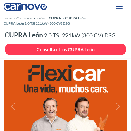
Inicio
Coches de ocasión
CUPRA
CUPRA León
CUPRA León 2.0 TSI 221kW (300 CV) DSG
CUPRA León
2.0 TSI 221kW (300 CV) DSG
Consulta otros CUPRA León
Anterior
Siguie