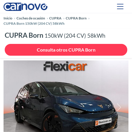
Inicio
Coches de ocasión
CUPRA
CUPRA Born
CUPRA Born 150kW (204 CV) 58kWh
CUPRA Born
150kW (204 CV) 58kWh
Consulta otros CUPRA Born
Anterior
Siguie