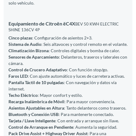
solo vehículo.
Equipamiento de Citroën ëC4X
BEV 50 KWH ELECTRIC
SHINE 136CV 4P
Cinco plazas
: Configuración de asientos 2+3.
Sistema de Audio
: Seis altavoces y control remoto en el volante.
Climatización Bizona
: Controles digitales y bomba de calor.
Sensores de Aparcamiento
: Delanteros, traseros y laterales con
cámara.
Control de Crucero Adaptativo
: Con función stop/go.
Faros LED
: Con ajuste automático y luces de carretera activas.
Pantalla Táctil de 10 pulgadas
: Con navegación y datos vía
internet.
Techo Eléctrico
: Mayor confort y estilo.
Recarga Inalámbrica de Móvil
: Para mayor conveniencia.
Asientos Ajustables en Altura
: Tanto delanteros como traseros.
Bluetooth y Conexión USB
: Para mantenerte conectado.
Tarjeta / Llave Inteligente
: Con entrada y arranque sin llave.
Control de Arranque en Pendiente
: Aumenta la seguridad.
Pack Drive Assist + Highway Driver Assist
: Para una