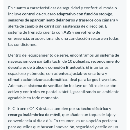
En cuanto a características de seguridad y confort, el modelo
incluye
control de crucero adaptativo con función stop/go
,
sensores de aparcamiento delanteros y traseros con cámara
y
alerta de cambio de carril con asistencia de dirección
. El
sistema de frenado cuenta con
ABS
y
servofreno de
emergencia
, proporcionando una conducción segura en todas
las condiciones.
Dentro del equipamiento de serie, encontramos un
sistema de
navegación con pantalla táctil de 10 pulgadas
,
reconocimiento
de señales de tráfico
y
conexión Bluetooth
. El interior es
espacioso y cómodo, con
asientos ajustables en altura
y
climatización bizona automática
, ideal para largos trayectos.
Además, el
sistema de ventilación
incluye un filtro de carbón
activo y controles en pantalla táctil, garantizando un ambiente
agradable en todo momento.
El Citroën ëC4 X destaca también por su
techo eléctrico
y
recarga inalámbrica de móvil
, que añaden un toque de lujo y
conveniencia al día a día. En resumen, es una opción perfecta
para aquellos que buscan innovación, seguridad y estilo en un