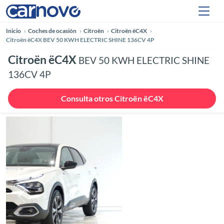
Inicio
Coches de ocasión
Citroën
Citroën ëC4X
Citroën ëC4X BEV 50 KWH ELECTRIC SHINE 136CV 4P
Citroën ëC4X
BEV 50 KWH ELECTRIC SHINE
136CV 4P
Consulta otros Citroën ëC4X
Anterior
Siguie