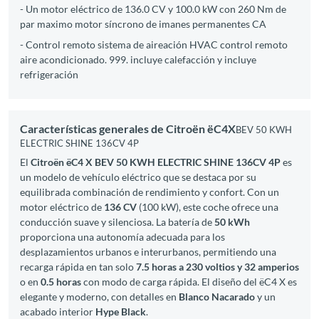
- Un motor eléctrico de 136.0 CV y 100.0 kW con 260 Nm de
par maximo motor síncrono de imanes permanentes CA
- Control remoto sistema de aireación HVAC control remoto
aire acondicionado. 999. incluye calefacción y incluye
refrigeración
Características generales de Citroën ëC4X
BEV 50 KWH
ELECTRIC SHINE 136CV 4P
El
Citroën ëC4 X BEV 50 KWH ELECTRIC SHINE 136CV 4P
es
un modelo de vehículo eléctrico que se destaca por su
equilibrada combinación de rendimiento y confort. Con un
motor eléctrico de
136 CV
(100 kW), este coche ofrece una
conducción suave y silenciosa. La batería de
50 kWh
proporciona una autonomía adecuada para los
desplazamientos urbanos e interurbanos, permitiendo una
recarga rápida en tan solo
7.5 horas a 230 voltios y 32 amperios
o en
0.5 horas
con modo de carga rápida. El diseño del ëC4 X es
elegante y moderno, con detalles en
Blanco Nacarado
y un
acabado interior
Hype Black
.