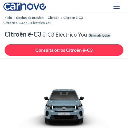
Inicio
Coches de ocasión
Citroën
Citroën ë-C3
Citroën ë-C3 ë-C3 Eléctrico You
Citroën ë-C3
ë-C3 Eléctrico You
Sin matricular
Consulta otros Citroën ë-C3
Anterior
Siguie