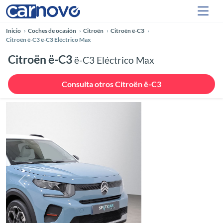
Inicio
Coches de ocasión
Citroën
Citroën ë-C3
Citroën ë-C3 ë-C3 Eléctrico Max
Citroën ë-C3
ë-C3 Eléctrico Max
Consulta otros Citroën ë-C3
Anterior
Siguie