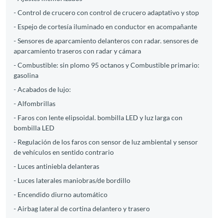
- Control de crucero con control de crucero adaptativo y stop
- Espejo de cortesía iluminado en conductor en acompañante
- Sensores de aparcamiento delanteros con radar. sensores de
aparcamiento traseros con radar y cámara
- Combustible: sin plomo 95 octanos y Combustible primario:
gasolina
- Acabados de lujo:
- Alfombrillas
- Faros con lente elipsoidal. bombilla LED y luz larga con
bombilla LED
- Regulación de los faros con sensor de luz ambiental y sensor
de vehículos en sentido contrario
- Luces antiniebla delanteras
- Luces laterales maniobras/de bordillo
- Encendido diurno automático
- Airbag lateral de cortina delantero y trasero