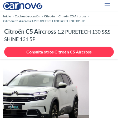
Inicio
Coches de ocasión
Citroën
Citroën C5 Aircross
Citroën C5 Aircross 1.2 PURETECH 130 S&S SHINE 131 5P
Citroën C5 Aircross
1.2 PURETECH 130 S&S
SHINE 131 5P
Consulta otros Citroën C5 Aircross
Anterior
Siguie