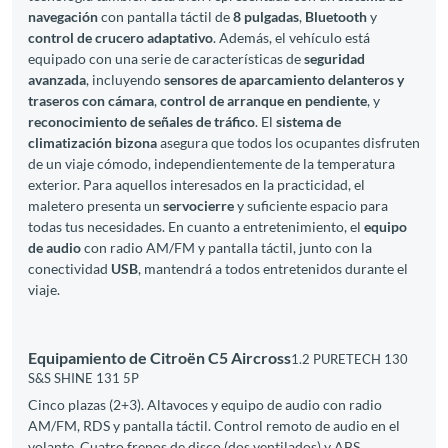
navegación
con pantalla táctil de
8 pulgadas
,
Bluetooth
y
control de crucero adaptativo
. Además, el vehículo está
equipado con una serie de características de
seguridad
avanzada
, incluyendo
sensores de aparcamiento delanteros y
traseros con cámara
,
control de arranque en pendiente
, y
reconocimiento de señales de tráfico
. El
sistema de
climatización bizona
asegura que todos los ocupantes disfruten
de un viaje cómodo, independientemente de la temperatura
exterior. Para aquellos interesados en la practicidad, el
maletero presenta un
servocierre
y suficiente espacio para
todas tus necesidades. En cuanto a entretenimiento, el
equipo
de audio
con radio AM/FM y pantalla táctil, junto con la
conectividad
USB
, mantendrá a todos entretenidos durante el
viaje.
Equipamiento de Citroën C5 Aircross
1.2 PURETECH 130
S&S SHINE 131 5P
Cinco plazas (2+3). Altavoces y equipo de audio con radio
AM/FM, RDS y pantalla táctil. Control remoto de audio en el
volante. Cuatro frenos de disco (dos ventilados) y ABS.