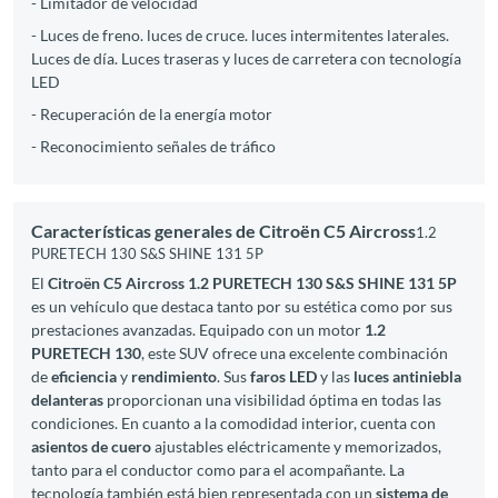
- Limitador de velocidad
- Luces de freno. luces de cruce. luces intermitentes laterales.
Luces de día. Luces traseras y luces de carretera con tecnología
LED
- Recuperación de la energía motor
- Reconocimiento señales de tráfico
Características generales de Citroën C5 Aircross
1.2
PURETECH 130 S&S SHINE 131 5P
El
Citroën C5 Aircross 1.2 PURETECH 130 S&S SHINE 131 5P
es un vehículo que destaca tanto por su estética como por sus
prestaciones avanzadas. Equipado con un motor
1.2
PURETECH 130
, este SUV ofrece una excelente combinación
de
eficiencia
y
rendimiento
. Sus
faros LED
y las
luces antiniebla
delanteras
proporcionan una visibilidad óptima en todas las
condiciones. En cuanto a la comodidad interior, cuenta con
asientos de cuero
ajustables eléctricamente y memorizados,
tanto para el conductor como para el acompañante. La
tecnología también está bien representada con un
sistema de