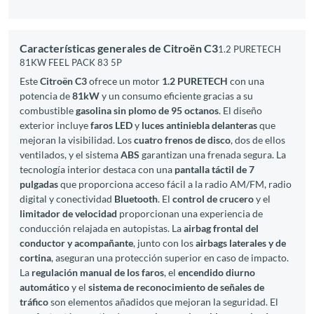
Características generales de Citroën C3
1.2 PURETECH
81KW FEEL PACK 83 5P
Este
Citroën C3
ofrece un motor
1.2 PURETECH
con una
potencia de
81kW
y un consumo eficiente gracias a su
combustible
gasolina sin plomo de 95 octanos
. El diseño
exterior incluye
faros LED
y
luces antiniebla delanteras
que
mejoran la visibilidad. Los
cuatro frenos de disco
, dos de ellos
ventilados, y el sistema
ABS
garantizan una frenada segura. La
tecnología interior destaca con una
pantalla táctil de 7
pulgadas
que proporciona acceso fácil a la radio AM/FM, radio
digital y conectividad
Bluetooth
. El
control de crucero
y el
limitador de velocidad
proporcionan una experiencia de
conducción relajada en autopistas. La
airbag frontal del
conductor y acompañante
, junto con los
airbags laterales y de
cortina
, aseguran una protección superior en caso de impacto.
La
regulación manual de los faros
, el
encendido diurno
automático
y el
sistema de reconocimiento de señales de
tráfico
son elementos añadidos que mejoran la seguridad. El