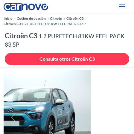
Inicio
Coches de ocasión
Citroën
Citroën C3
Citroën C3 1.2 PURETECH 81KW FEEL PACK 83 5P
Citroën C3
1.2 PURETECH 81KW FEEL PACK
83 5P
Consulta otros Citroën C3
Anterior
Siguie