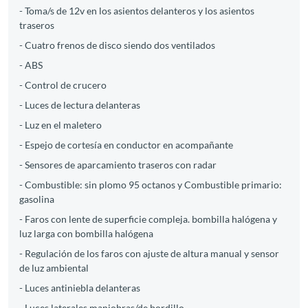
- Toma/s de 12v en los asientos delanteros y los asientos
traseros
- Cuatro frenos de disco siendo dos ventilados
- ABS
- Control de crucero
- Luces de lectura delanteras
- Luz en el maletero
- Espejo de cortesía en conductor en acompañante
- Sensores de aparcamiento traseros con radar
- Combustible: sin plomo 95 octanos y Combustible primario:
gasolina
- Faros con lente de superficie compleja. bombilla halógena y
luz larga con bombilla halógena
- Regulación de los faros con ajuste de altura manual y sensor
de luz ambiental
- Luces antiniebla delanteras
- Luces laterales maniobras/de bordillo