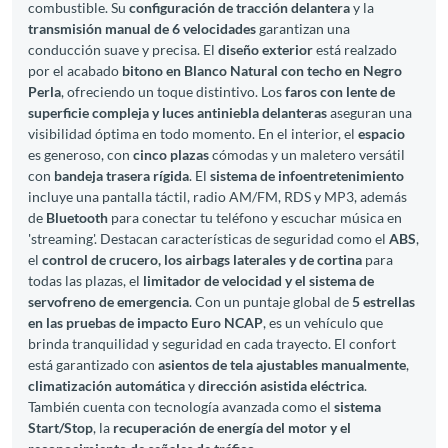
combustible. Su
configuración de tracción delantera
y la
transmisión manual de 6 velocidades
garantizan una
conducción suave y precisa. El
diseño exterior
está realzado
por el acabado
bitono en Blanco Natural con techo en Negro
Perla
, ofreciendo un toque distintivo. Los
faros con lente de
superficie compleja y luces antiniebla delanteras
aseguran una
visibilidad óptima en todo momento. En el interior, el
espacio
es generoso, con
cinco plazas
cómodas y un maletero versátil
con
bandeja trasera rígida
. El
sistema de infoentretenimiento
incluye una pantalla táctil, radio AM/FM, RDS y MP3, además
de
Bluetooth
para conectar tu teléfono y escuchar música en
'streaming'. Destacan características de seguridad como el
ABS
,
el
control de crucero, los airbags laterales y de cortina
para
todas las plazas, el
limitador de velocidad y el sistema de
servofreno de emergencia
. Con un puntaje global de
5 estrellas
en las pruebas de impacto Euro NCAP
, es un vehículo que
brinda tranquilidad y seguridad en cada trayecto. El confort
está garantizado con
asientos de tela ajustables manualmente
,
climatización automática
y
dirección asistida eléctrica
.
También cuenta con tecnología avanzada como el
sistema
Start/Stop
, la
recuperación de energía del motor y el