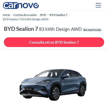
Inicio
Coches de ocasión
BYD
BYD Sealion 7
BYD Sealion 7 83 kWh Design AWD
BYD Sealion 7
83 kWh Design AWD
Sin matricular
Consulta otros BYD Sealion 7
Anterior
Siguie