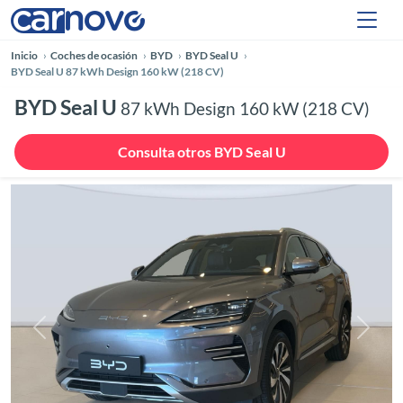
Inicio
Coches de ocasión
BYD
BYD Seal U
BYD Seal U 87 kWh Design 160 kW (218 CV)
BYD Seal U
87 kWh Design 160 kW (218 CV)
Consulta otros BYD Seal U
Anterior
Siguie