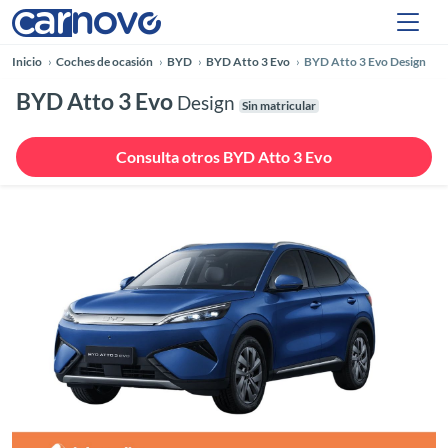
Inicio
Coches de ocasión
BYD
BYD Atto 3 Evo
BYD Atto 3 Evo Design
BYD Atto 3 Evo
Design
Sin matricular
Consulta otros BYD Atto 3 Evo
Anterior
Siguie