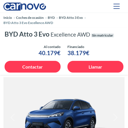
Inicio
Coches de ocasión
BYD
BYD Atto 3 Evo
BYD Atto 3 Evo Excellence AWD
BYD Atto 3 Evo
Excellence AWD
Sin matricular
Al contado
Financiado
40.179€
38.179€
Contactar
Llamar
Anterior
Siguie