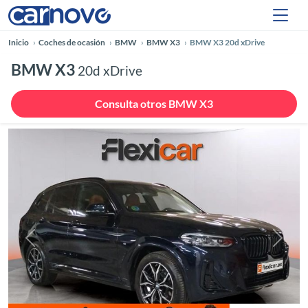
Inicio
Coches de ocasión
BMW
BMW X3
BMW X3 20d xDrive
BMW X3
20d xDrive
Consulta otros BMW X3
Anterior
Siguie