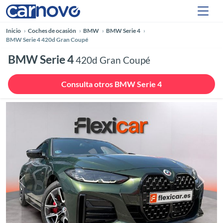
Inicio
Coches de ocasión
BMW
BMW Serie 4
BMW Serie 4 420d Gran Coupé
BMW Serie 4
420d Gran Coupé
Consulta otros BMW Serie 4
Anterior
Siguie