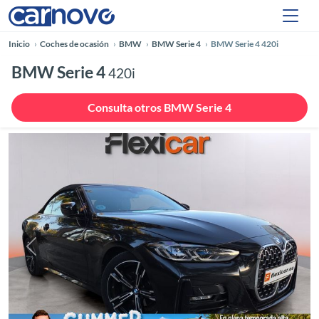
Inicio
Coches de ocasión
BMW
BMW Serie 4
BMW Serie 4 420i
BMW Serie 4
420i
Consulta otros BMW Serie 4
Anterior
Siguie