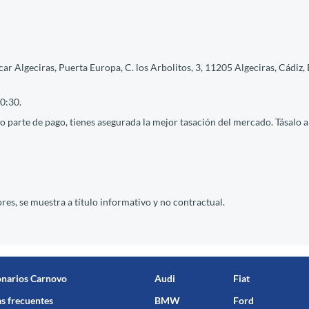
ar Algeciras, Puerta Europa, C. los Arbolitos, 3, 11205 Algeciras, Cádiz, 
0:30.
 parte de pago, tienes asegurada la mejor tasación del mercado. Tásalo ah
res, se muestra a título informativo y no contractual.
onarios Carnovo
Audi
Fiat
s frecuentes
BMW
Ford