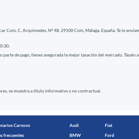
ar Coín, C. Arquímedes, Nº 48, 29100 Coín, Málaga, España. Te lo enviam
0:30.
 parte de pago, tienes asegurada la mejor tasación del mercado. Tásalo ah
res, se muestra a título informativo y no contractual.
onarios Carnovo
Audi
Fiat
s frecuentes
BMW
Ford