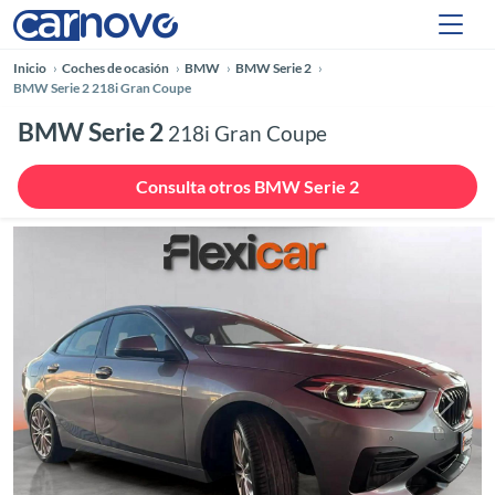
Inicio
Coches de ocasión
BMW
BMW Serie 2
BMW Serie 2 218i Gran Coupe
BMW Serie 2
218i Gran Coupe
Consulta otros BMW Serie 2
Anterior
Siguie