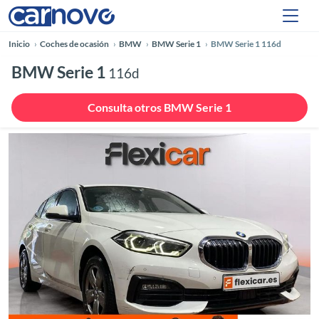
Inicio
Coches de ocasión
BMW
BMW Serie 1
BMW Serie 1 116d
BMW Serie 1
116d
Consulta otros BMW Serie 1
Anterior
Siguie