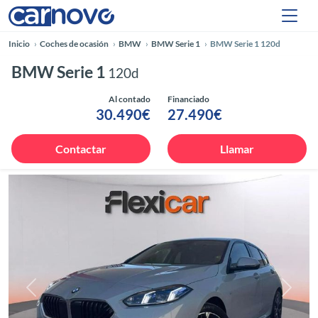
Inicio
Coches de ocasión
BMW
BMW Serie 1
BMW Serie 1 120d
BMW Serie 1
120d
Al contado
Financiado
30.490€
27.490€
Contactar
Llamar
Anterior
Siguie