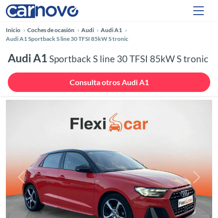
Inicio
Coches de ocasión
Audi
Audi A1
Audi A1 Sportback S line 30 TFSI 85kW S tronic
Audi A1
Sportback S line 30 TFSI 85kW S tronic
Consulta otros Audi A1
Anterior
Siguie