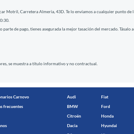
ar Motril, Carretera Almeria, 43D. Te lo enviamos a cualquier punto de la
0:30.
 parte de pago, tienes asegurada la mejor tasación del mercado. Tásalo ah
res, se muestra a título informativo y no contractual.
onarios Carnovo
Audi
Fiat
s frecuentes
BMW
Ford
Citroën
Honda
anos
Dacia
Hyundai