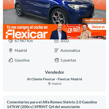
Anterior
Siguie
67.967 Km
2022
Madrid
Automática
Gasolina
5 puertas
Vendedor
At Cliente Flexicar
Flexicar Madrid
Madrid
Comentarios para el Alfa Romeo Stelvio 2.0 Gasolina
147kW (200cv) SPRINT Q4 del anunciante