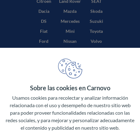
Citroën
Land Rover
SEAT
Dacia
Mazda
Skoda
DS
Mercedes
Suzuki
Fiat
Mini
Toyota
Ford
Nissan
Volvo
Honda
Opel
Sobre las cookies en Carnovo
Términos y condiciones
Usamos cookies para recolectar y analizar información
Política de privacidad
relacionada con el uso y desempeño de nuestro sitio web
para poder proveer funcionalidades relacionadas con las
Aviso legal
redes sociales, y para mejorar y personalizar adecuadamente
el contenido y publicidad en nuestro sitio web.