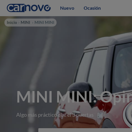
Nuevo
Ocasión
Inicio
MINI
MINI MINI
MINI MINI: Opin
Algo más práctico que el 3 puertas