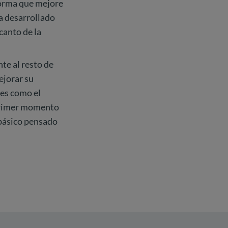
forma que mejore
ha desarrollado
canto de la
te al resto de
ejorar su
nes como el
 primer momento
básico pensado