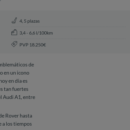
4, 5 plazas
3,4 - 6,6 l/100km
PVP 18.250€
emblemáticos de
so en un icono
hoy en día es
s tan fuertes
el Audi A1, entre
 de Rover hasta
 a los tiempos