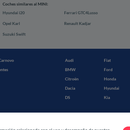
Coches similares al MINI:
Hyundai i20
Ferrari GTC4Lusso
Opel Karl
Renault Kadjar
Suzuki Swift
Carnovo
Audi
Fiat
entes
BMW
Ford
Citroën
Honda
Dacia
Hyundai
DS
Kia
iciones
ormación relacionada con el uso y desempeño de nuestro