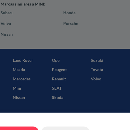
Marcas similares a MINI:
Subaru
Honda
Volvo
Porsche
Nissan
Land Rover
Opel
Suzuki
Mazda
Peugeot
Toyota
Mercedes
Renault
Volvo
Mini
SEAT
Nissan
Skoda