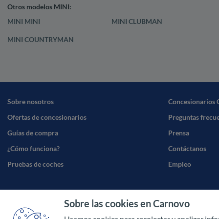
Otros modelos MINI:
MINI MINI
MINI CLUBMAN
MINI COUNTRYMAN
Sobre nosotros
Concesionarios 
Ofertas de concesionarios
Preguntas frecu
Guías de compra
Prensa
¿Cómo funciona?
Contáctanos
Pruebas de coches
Empleo
Sobre las cookies en Carnovo
Términos y cond
Usamos cookies para recolectar y analizar inf