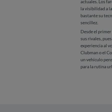
actuales. Los fa
la visibilidad a
bastante su tecn
sencillez.
Desde el primer
sus rivales, pue
experiencia al v
Clubman o el Co
un vehículo pen
para la rutina u