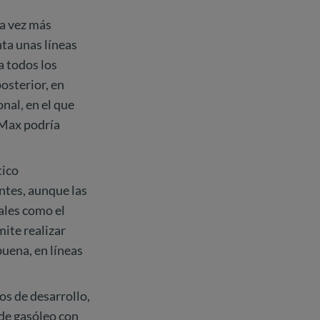
da vez más
ta unas líneas
a todos los
osterior, en
nal, en el que
c-Max podría
tico
ntes, aunque las
ales como el
ite realizar
buena, en líneas
os de desarrollo,
 de gasóleo con