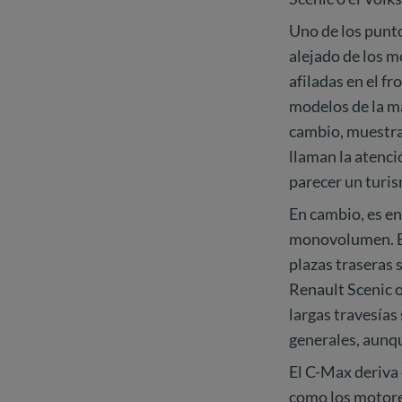
Uno de los punt
alejado de los 
afiladas en el fr
modelos de la ma
cambio, muestra
llaman la atenci
parecer un turi
En cambio, es en
monovolumen. El 
plazas traseras 
Renault Scenic o
largas travesías
generales, aunq
El C-Max deriva 
como los motores