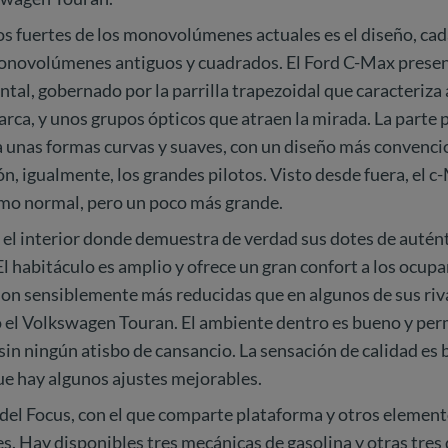
os fuertes de los monovolúmenes actuales es el diseño, ca
monovolúmenes antiguos y cuadrados. El Ford C-Max presen
ontal, gobernado por la parrilla trapezoidal que caracteriza 
rca, y unos grupos ópticos que atraen la mirada. La parte p
 unas formas curvas y suaves, con un diseño más convencio
ón, igualmente, los grandes pilotos. Visto desde fuera, el 
smo normal, pero un poco más grande.
 el interior donde demuestra de verdad sus dotes de autén
habitáculo es amplio y ofrece un gran confort a los ocupa
son sensiblemente más reducidas que en algunos de sus riv
 el Volkswagen Touran. El ambiente dentro es bueno y perm
 sin ningún atisbo de cansancio. La sensación de calidad es 
ue hay algunos ajustes mejorables.
del Focus, con el que comparte plataforma y otros element
. Hay disponibles tres mecánicas de gasolina y otras tres