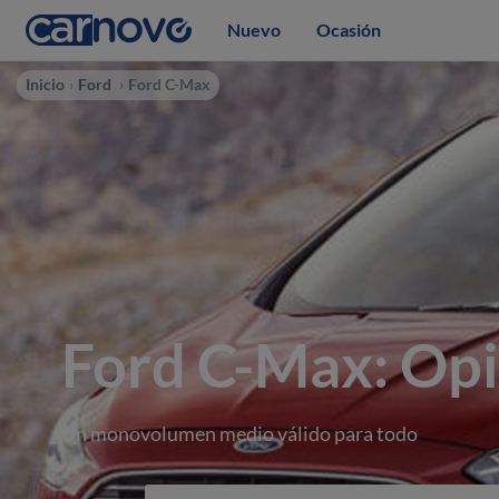
Nuevo
Ocasión
Inicio
Ford
Ford C-Max
Ford C-Max: Opi
Un monovolumen medio válido para todo