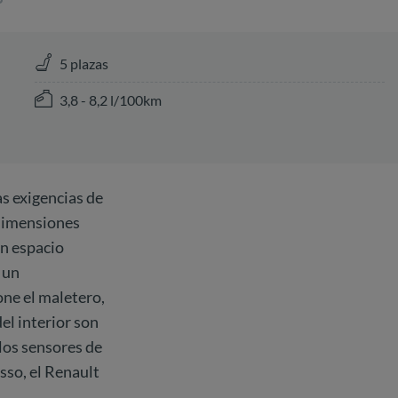
5 plazas
3,8 - 8,2 l/100km
s exigencias de
 dimensiones
an espacio
 un
ne el maletero,
del interior son
los sensores de
sso, el Renault