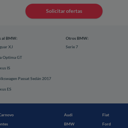
Solicitar ofertas
s al BMW:
Otros BMW:
guar XJ
Serie 7
ia Optima GT
xus IS
olkswagen Passat Sedán 2017
xus ES
Carnovo
Audi
Fiat
entes
BMW
Ford