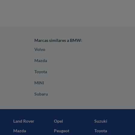
Marcas similares a BMW:
Volvo
Mazda
Toyota
MINI
Subaru
Land Rover
Opel
Suzuki
Mazda
Peugeot
Toyota