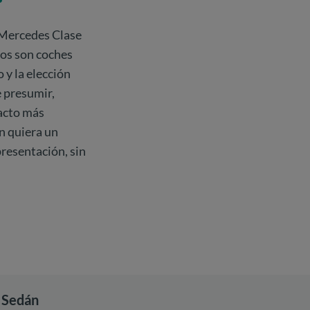
 Mercedes Clase
los son coches
 y la elección
 presumir,
tacto más
en quiera un
presentación, sin
 Sedán