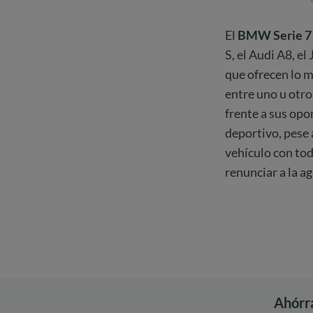
El
BMW Serie 7
S, el Audi A8, e
que ofrecen lo m
entre uno u otr
frente a sus op
deportivo, pese 
vehículo con tod
renunciar a la a
Ahórr